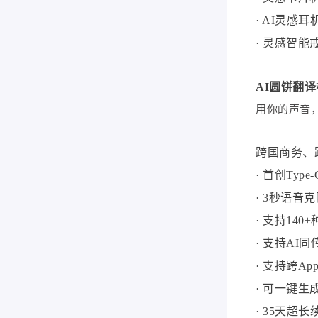
· AI灵
· 灵感智
AI圆饼翻译
用你的声音
跨国商务、
· 首创Ty
· 3秒语音
· 支持14
· 支持A
· 支持跨A
· 可一键
· 35天超