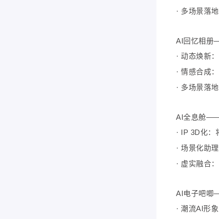
·
多场景落地：
AI回忆相册
·
动态焕新：
·
情感合成：
·
多场景落地
AI全息舱—
·
IP 3D
·
场景化助理
·
虚实融合：
AI电子吧唧
·
潮流AI形