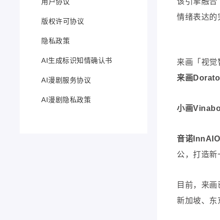
该引擎融合
用户协议
情绪表达的
版权许可协议
隐私政策
AI生成标识知情确认书
来画「视觉
来画Dora
AI漫剧服务协议
AI漫剧隐私政策
小画Vina
音诺InnA
公，打造新
目前，来画
新加坡、东