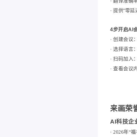
·
翻译准确率 
·
提供“零
4步开启
AI
·
创建会议
·
选择语言
·
扫码加入
·
查看会议
来画荣
AI科技企
· 2026