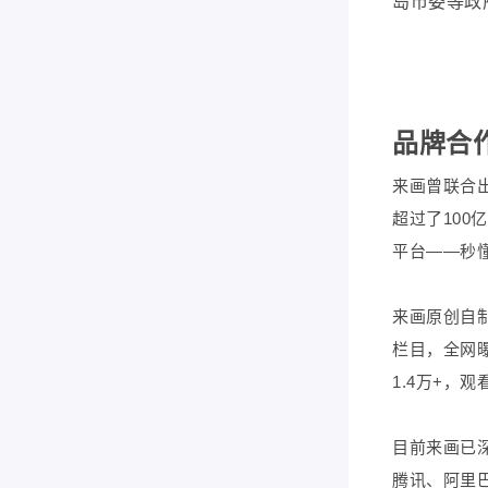
岛市委等政
品牌合
来画曾联合
超过了100
平台——秒
来画原创自制
栏目，全网曝
1.4万+，观
目前来画已
腾讯、阿里