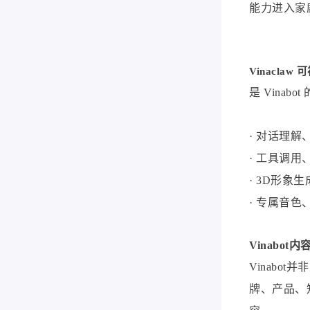
能力进入家
Vinaclaw
是
Vina
· 对话理
· 工具调
· 3D形象
· 专属音
Vinabot
Vinab
牌、产品、