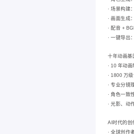
· 场景构
· 画面生
· 配音 +
· 一键导
十年动画基
· 10 年动
· 1800 
· 专业分镜
· 角色一致
· 光影、
AI时代的
·
全球创作