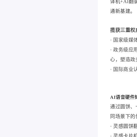
译机+AI
通新基建。
揽获三重权
· 国家级
· 政务级应
心，塑造政
· 国际商
AI语音硬件
通过圆饼、
同场景下的
· 灵感圆饼
· 灵感卡