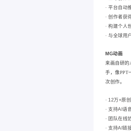
·
平台自动
·
创作者获
·
构建个人世
·
与全球用
MG动画
来画自研的
手，像PP
次创作。
· 12万+
· 支持AI
· 团队在
· 支持AI