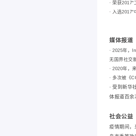
· 荣获20
· 入选20
媒体报道
· 2025
无国界社交
· 2020
· 多次被《
· 受到新
体报道百余
社会公益
疫情期间，