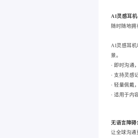
AI灵感耳机
随时随地拥
AI灵感耳
景。
· 即时沟
· 支持灵
· 轻量佩
· 适用于
无语言障碍
让全球沟通