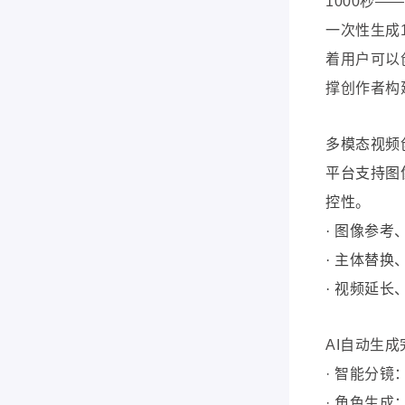
1000秒
一次性生成
着用户可以
撑创作者构
多模态视频
平台支持图
控性。
· 图像参
· 主体替
· 视频延
AI自动生
· 智能分
· 角色生