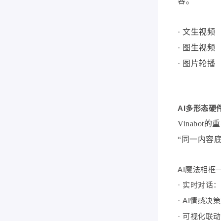
容。
· 文生视频
· 图生视频
· 图片轮播
AI多形态硬
Vinab
“同一内容
AI魔法相
·
实时对话：
·
AI情感决
·
可视化联动