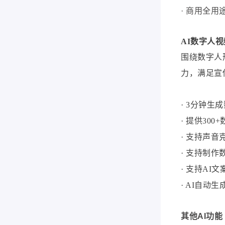
· 商用全用
AI数字人视
围绕数字人
力，满足宣
· 3分钟
· 提供30
· 支持声音
· 支持制
· 支持AI
· AI自动
其他AI功能