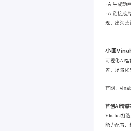
·
AI生成动
· AI链
现、出海营
小画Vina
可视化
AI
置、场景化
官网：vinabo
首创AI情
Vinab
能力配置、