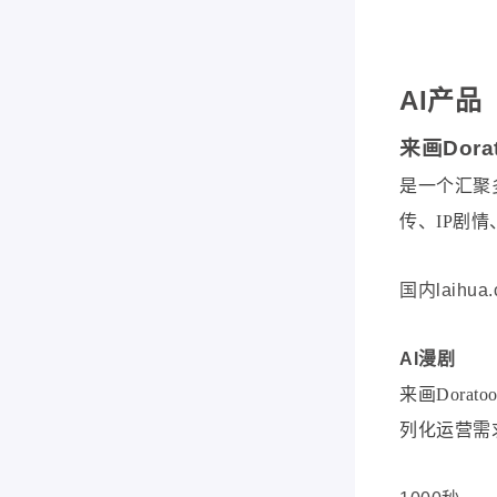
AI产品
来画Dora
是一个汇聚
传、IP剧
国内laihua
AI漫剧
来画
Dor
列化运营需